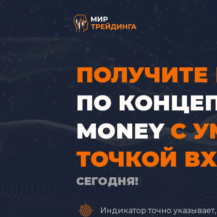
ПОЛУЧИТЕ
00
ПО КОНЦЕ
01
MONEY
C 
02
ТОЧКОЙ В
03
05
04
Индикатор точно указывает,