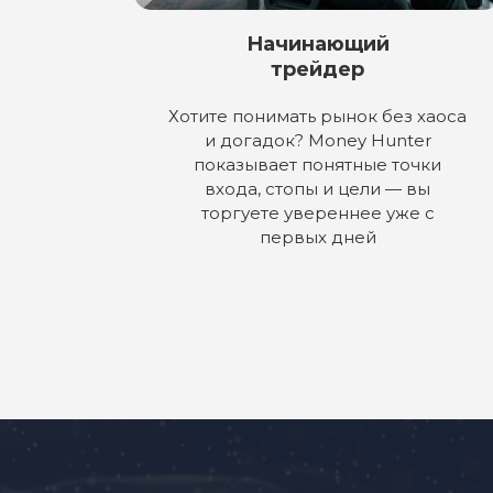
16
25
17
26
Начинающий
трейдер
18
27
Хотите понимать рынок без хаоса
19
28
и догадок? Money Hunter
показывает понятные точки
20
29
входа, стопы и цели — вы
торгуете увереннее уже с
21
30
первых дней
22
31
23
32
33
34