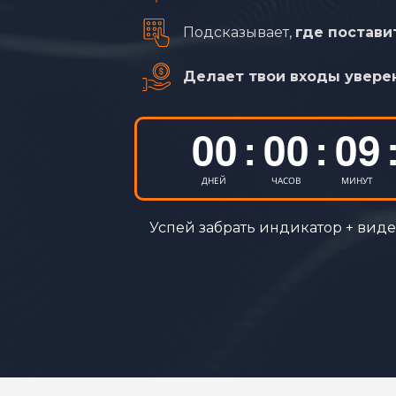
06
Подсказывает,
где постави
07
Делает твои входы увер
08
00
00
09
:
:
01
10
ДНЕЙ
ЧАСОВ
МИНУТ
02
11
Успей забрать индикатор + вид
03
12
04
13
05
14
06
15