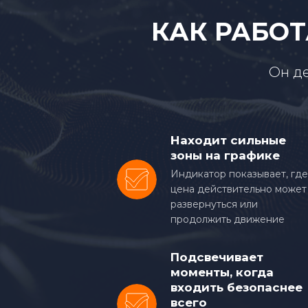
35
КАК РАБОТ
36
37
Он д
38
39
Находит сильные
зоны на графике
40
Индикатор показывает, где
41
цена действительно может
развернуться или
42
продолжить движение
43
Подсвечивает
моменты, когда
44
входить безопаснее
всего