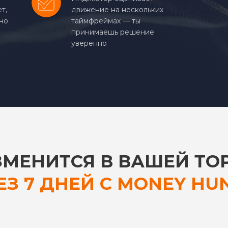
т,
движение на нескольких
но
таймфреймах — ты
принимаешь решение
уверенно
ЗМЕНИТСЯ В ВАШЕЙ ТО
ЕЗ 7 ДНЕЙ С MONEY HU