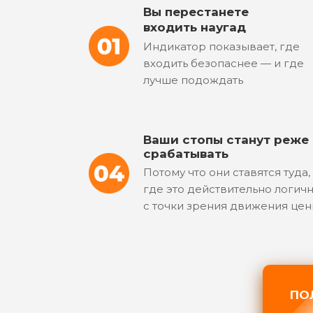
Вы перестанете
55
входить наугад
56
Индикатор показывает, где
входить безопаснее — и где
57
лучше подождать
58
Ваши стопы станут реже
59
срабатывать
Потому что они ставятся туда,
где это действительно логич
с точки зрения движения це
ПО