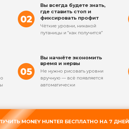
Вы всегда будете знать,
где ставить стоп и
фиксировать профит
Чёткие уровни, никакой
путаницы и “как получится”
Вы начнёте экономить
время и нервы
Не нужно рисовать уровни
но
вручную — всё появляется
ны
автоматически
ЛУЧИТЬ MONEY HUNTER БЕСПЛАТНО НА 7 ДНЕ