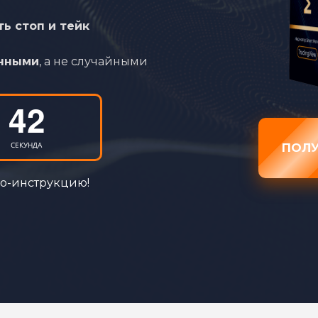
37
ть стоп и тейк
38
енными
, а не случайными
39
40
:
41
СЕКУНД
ПОЛУ
42
ео-инструкцию!
43
44
45
46