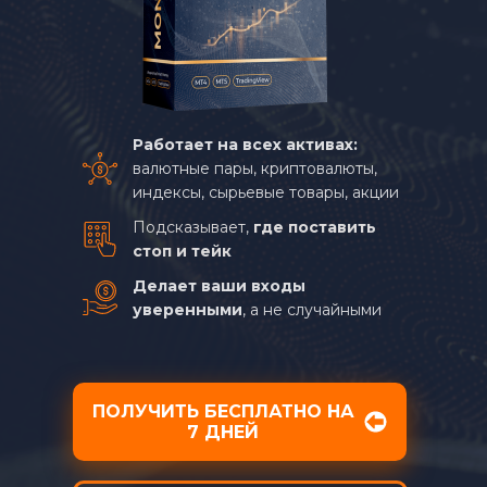
16
17
18
00
19
Работает на всех активах:
валютные пары, криптовалюты,
01
20
индексы, сырьевые товары, акции
Подсказывает,
где поставить
02
21
стоп и тейк
03
22
Делает ваши входы
уверенными
, а не случайными
05
23
04
24
ПОЛУЧИТЬ БЕСПЛАТНО НА
06
25
7 ДНЕЙ