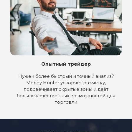
36
55
37
56
38
57
39
58
40
59
41
Опытный трейдер
Нужен более быстрый и точный анализ?
42
Money Hunter ускоряет разметку,
подсвечивает скрытые зоны и даёт
43
больше качественных возможностей для
торговли
44
45