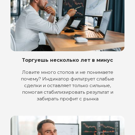
19
27
46
20
28
47
21
29
48
22
30
49
23
Торгуешь несколько лет в минус
31
50
Ловите много стопов и не понимаете
32
51
почему? Индикатор фильтрует слабые
сделки и оставляет только сильные,
33
52
помогая стабилизировать результат и
забирать профит с рынка
34
53
35
54