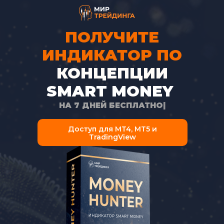
07
08
ПОЛУЧИТЕ
ИНДИКАТОР
ПО
09
КОНЦЕПЦИИ
10
SMART MONEY
11
НА 7 ДНЕЙ БЕСПЛАТ
|
12
Доступ для MT4, MT5 и
TradingView
13
14
15