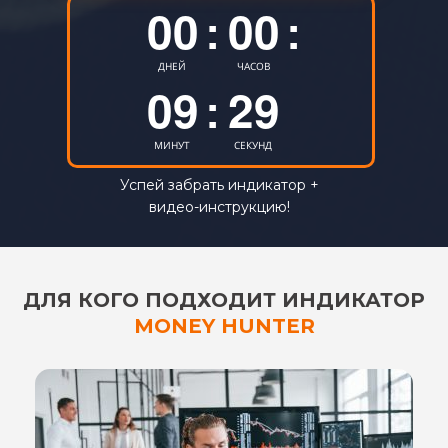
07
26
00
00
:
:
08
27
01
ДНЕЙ
ЧАСОВ
09
28
:
02
10
29
03
МИНУТ
СЕКУНД
11
30
Успей забрать индикатор +
04
видео-инструкцию!
12
31
05
13
32
06
ДЛЯ КОГО ПОДХОДИТ ИНДИКАТОР
14
33
MONEY HUNTER
07
15
34
08
16
35
09