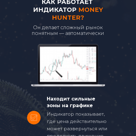
46
КАК РАБОТАЕТ
ИНДИКАТОР
MONEY
47
HUNTER?
48
Он делает сложный рынок
понятным — автоматически
49
50
51
52
53
Находит сильные
зоны на графике
54
Индикатор показывает,
где цена действительно
55
может развернуться или
продолжить движение