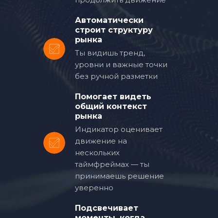
56
Автоматически
57
строит структуру
рынка
58
Ты видишь тренд,
уровни и важные точки
59
без ручной разметки
Помогает видеть
общий контекст
рынка
Индикатор оценивает
движение на
нескольких
таймфреймах — ты
принимаешь решение
уверенно
Подсвечивает
моменты, когда