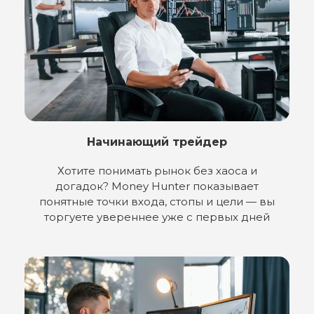
17
36
10
18
37
11
19
38
12
20
39
13
21
40
Начинающий трейдер
14
22
41
Хотите понимать рынок без хаоса и
15
догадок? Money Hunter показывает
23
42
понятные точки входа, стопы и цели — вы
16
торгуете увереннее уже с первых дней
24
43
17
25
44
18
26
45