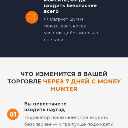
входить безопаснее
всего
Фильтрует шум и
показывает, когда
условия действительно
совпали
ЧТО ИЗМЕНИТСЯ В ВАШЕЙ
ТОРГОВЛЕ
ЧЕРЕЗ 7 ДНЕЙ
С MONEY
HUNTER
Вы перестанете
входить наугад
Индикатор показывает, где входить
безопаснее — и где лучше подождать